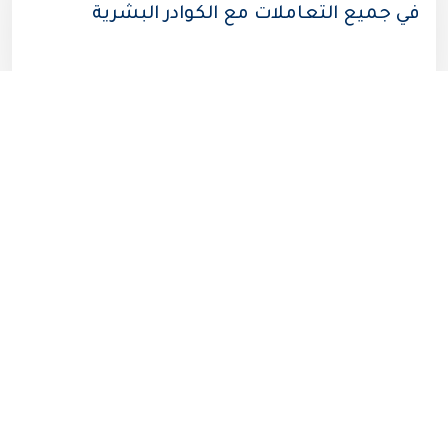
في جميع التعاملات مع الكوادر البشرية
إدارة علاقات العملاء باحترافية
تخصيص مدير لإدارة علاقات العملاء لكل
عميل لضمان حصول عملائنا على أفضل
خدمات الدعم والتشغيل