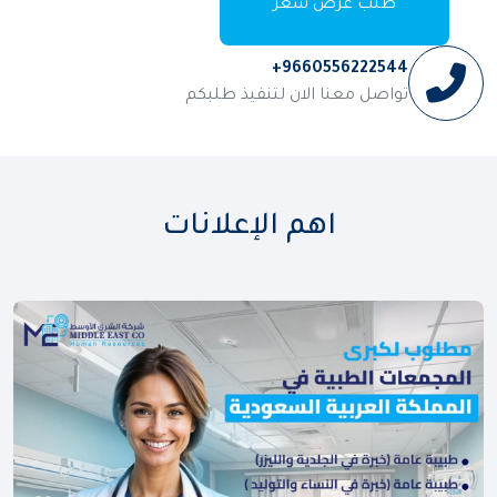
طلب عرض سعر
9660556222544+
تواصل معنا الان لتنفيذ طلبكم
اهم الإعلانات