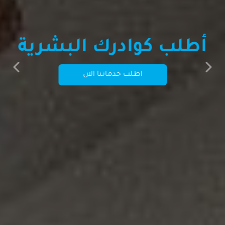
أطلب كوادرك البشرية
vious
Next
اطلب خدماتنا الان